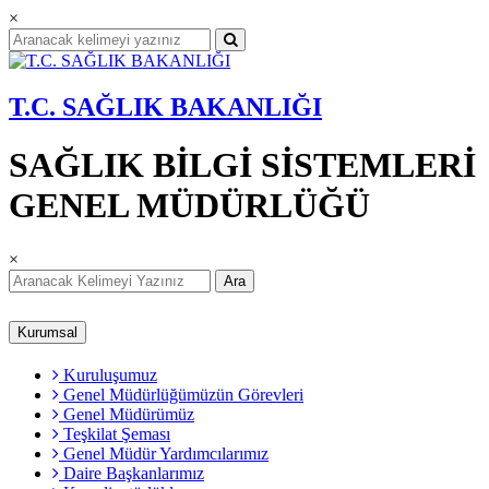
×
T.C. SAĞLIK BAKANLIĞI
SAĞLIK BİLGİ SİSTEMLERİ
GENEL MÜDÜRLÜĞÜ
×
Ara
Kurumsal
Kuruluşumuz
Genel Müdürlüğümüzün Görevleri
Genel Müdürümüz
Teşkilat Şeması
Genel Müdür Yardımcılarımız
Daire Başkanlarımız