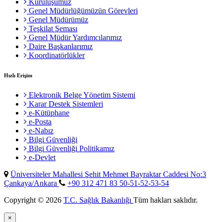
Kuruluşumuz
Genel Müdürlüğümüzün Görevleri
Genel Müdürümüz
Teşkilat Şeması
Genel Müdür Yardımcılarımız
Daire Başkanlarımız
Koordinatörlükler
Hızlı Erişim
Elektronik Belge Yönetim Sistemi
Karar Destek Sistemleri
e-Kütüphane
e-Posta
e-Nabız
Bilgi Güvenliği
Bilgi Güvenliği Politikamız
e-Devlet
Üniversiteler Mahallesi Şehit Mehmet Bayraktar Caddesi No:3
Çankaya/Ankara
+90 312 471 83 50-51-52-53-54
Copyright © 2026
T.C. Sağlık Bakanlığı
Tüm hakları saklıdır.
×