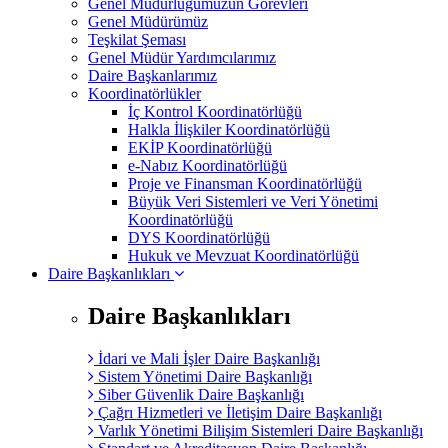
Genel Müdürlüğümüzün Görevleri
Genel Müdürümüz
Teşkilat Şeması
Genel Müdür Yardımcılarımız
Daire Başkanlarımız
Koordinatörlükler
İç Kontrol Koordinatörlüğü
Halkla İlişkiler Koordinatörlüğü
EKİP Koordinatörlüğü
e-Nabız Koordinatörlüğü
Proje ve Finansman Koordinatörlüğü
Büyük Veri Sistemleri ve Veri Yönetimi
Koordinatörlüğü
DYS Koordinatörlüğü
Hukuk ve Mevzuat Koordinatörlüğü
Daire Başkanlıkları
Daire Başkanlıkları
İdari ve Mali İşler Daire Başkanlığı
Sistem Yönetimi Daire Başkanlığı
Siber Güvenlik Daire Başkanlığı
Çağrı Hizmetleri ve İletişim Daire Başkanlığı
Varlık Yönetimi Bilişim Sistemleri Daire Başkanlığı