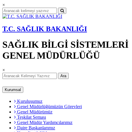
×
T.C. SAĞLIK BAKANLIĞI
SAĞLIK BİLGİ SİSTEMLERİ
GENEL MÜDÜRLÜĞÜ
×
Ara
Kurumsal
Kuruluşumuz
Genel Müdürlüğümüzün Görevleri
Genel Müdürümüz
Teşkilat Şeması
Genel Müdür Yardımcılarımız
Daire Başkanlarımız