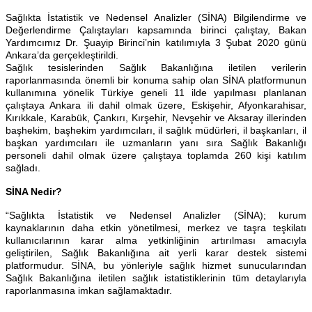
Sağlıkta İstatistik ve Nedensel Analizler (SİNA) Bilgilendirme ve
Değerlendirme Çalıştayları kapsamında birinci çalıştay, Bakan
Yardımcımız Dr. Şuayip Birinci’nin katılımıyla 3 Şubat 2020 günü
Ankara’da gerçekleştirildi.
Sağlık tesislerinden Sağlık Bakanlığına iletilen verilerin
raporlanmasında önemli bir konuma sahip olan SİNA platformunun
kullanımına yönelik Türkiye geneli 11 ilde yapılması planlanan
çalıştaya Ankara ili dahil olmak üzere, Eskişehir, Afyonkarahisar,
Kırıkkale, Karabük, Çankırı, Kırşehir, Nevşehir ve Aksaray illerinden
başhekim, başhekim yardımcıları, il sağlık müdürleri, il başkanları, il
başkan yardımcıları ile uzmanların yanı sıra Sağlık Bakanlığı
personeli dahil olmak üzere çalıştaya toplamda 260 kişi katılım
sağladı.
SİNA Nedir?
“Sağlıkta İstatistik ve Nedensel Analizler (SİNA); kurum
kaynaklarının daha etkin yönetilmesi, merkez ve taşra teşkilatı
kullanıcılarının karar alma yetkinliğinin artırılması amacıyla
geliştirilen, Sağlık Bakanlığına ait yerli karar destek sistemi
platformudur. SİNA, bu yönleriyle sağlık hizmet sunucularından
Sağlık Bakanlığına iletilen sağlık istatistiklerinin tüm detaylarıyla
raporlanmasına imkan sağlamaktadır.