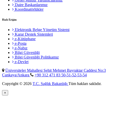
Genel Müdür Yardımcılarımız
Daire Başkanlarımız
Koordinatörlükler
Hızlı Erişim
Elektronik Belge Yönetim Sistemi
Karar Destek Sistemleri
e-Kütüphane
e-Posta
e-Nabız
Bilgi Güvenliği
Bilgi Güvenliği Politikamız
e-Devlet
Üniversiteler Mahallesi Şehit Mehmet Bayraktar Caddesi No:3
Çankaya/Ankara
+90 312 471 83 50-51-52-53-54
Copyright © 2026
T.C. Sağlık Bakanlığı
Tüm hakları saklıdır.
×