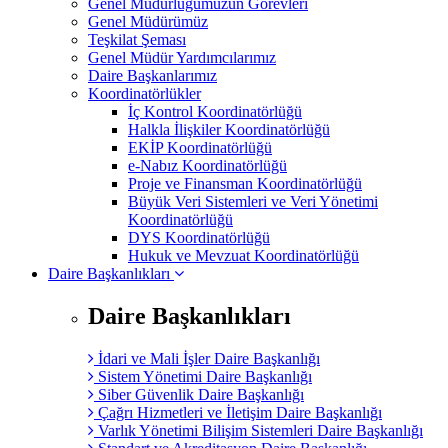
Genel Müdürlüğümüzün Görevleri
Genel Müdürümüz
Teşkilat Şeması
Genel Müdür Yardımcılarımız
Daire Başkanlarımız
Koordinatörlükler
İç Kontrol Koordinatörlüğü
Halkla İlişkiler Koordinatörlüğü
EKİP Koordinatörlüğü
e-Nabız Koordinatörlüğü
Proje ve Finansman Koordinatörlüğü
Büyük Veri Sistemleri ve Veri Yönetimi
Koordinatörlüğü
DYS Koordinatörlüğü
Hukuk ve Mevzuat Koordinatörlüğü
Daire Başkanlıkları
Daire Başkanlıkları
İdari ve Mali İşler Daire Başkanlığı
Sistem Yönetimi Daire Başkanlığı
Siber Güvenlik Daire Başkanlığı
Çağrı Hizmetleri ve İletişim Daire Başkanlığı
Varlık Yönetimi Bilişim Sistemleri Daire Başkanlığı