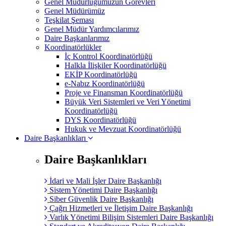
Genel Müdürlüğümüzün Görevleri
Genel Müdürümüz
Teşkilat Şeması
Genel Müdür Yardımcılarımız
Daire Başkanlarımız
Koordinatörlükler
İç Kontrol Koordinatörlüğü
Halkla İlişkiler Koordinatörlüğü
EKİP Koordinatörlüğü
e-Nabız Koordinatörlüğü
Proje ve Finansman Koordinatörlüğü
Büyük Veri Sistemleri ve Veri Yönetimi
Koordinatörlüğü
DYS Koordinatörlüğü
Hukuk ve Mevzuat Koordinatörlüğü
Daire Başkanlıkları
Daire Başkanlıkları
İdari ve Mali İşler Daire Başkanlığı
Sistem Yönetimi Daire Başkanlığı
Siber Güvenlik Daire Başkanlığı
Çağrı Hizmetleri ve İletişim Daire Başkanlığı
Varlık Yönetimi Bilişim Sistemleri Daire Başkanlığı