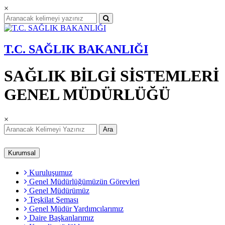
×
T.C. SAĞLIK BAKANLIĞI
SAĞLIK BİLGİ SİSTEMLERİ
GENEL MÜDÜRLÜĞÜ
×
Ara
Kurumsal
Kuruluşumuz
Genel Müdürlüğümüzün Görevleri
Genel Müdürümüz
Teşkilat Şeması
Genel Müdür Yardımcılarımız
Daire Başkanlarımız