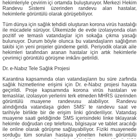
hekimleriyle çevirim içi ortamda buluşturuyor. Merkezi Hekim
Randevu Sistemi üzerinden randevu alan hastalar,
hekimlerle görüntülü olarak görüşebiliyor.
Tüm dünya için sağlık tehdidi oluşturan korona virüs hastalığı
ile mücadele sürüyor. Ülkemizde de evde izolasyonda olan
pozitif ve temaslı vatandaşlar için sokağa çıkma yasağı
bulunuyor. Durum böyle olunca bu vatandaşların sağlığının
takibi için yeni projeler gündeme geldi. Periyodik olarak aile
hekimleri tarafından aranan hastalar için artık hekimlerle
çevrimiçi görüntülü görüşme imkânı getirildi.
Dr. e-Nabız Tele Sağlık Projesi
Karantina kapsamında olan vatandaşların bu süre zarfında
sağlık hizmetlerine erişimi için Dr. e-Nabız projesi hayata
geçirildi. Proje kapsamında korona virüs hastaları ve
temaslılar, izolasyon yerlerini terk etmeden MHRS üzerinden
görüntülü muayene randevusu alabiliyor. Randevu
alındığında vatandaşa giden SMS’ te randevu saat ve
tarihiyle birlikte bir de erişim linki gönderiliyor. Vatandaş
muayene saati geldiğinde SMS içerisindeki linke tıklayarak
hekimle doğrudan cep telefonu, bilgisayar ve tablet aracılığı
ile online olarak görüşme sağlayabiliyor. Fiziki muayenede
sorduğu tüm soruları hastaya yönelten hekim görüntülü