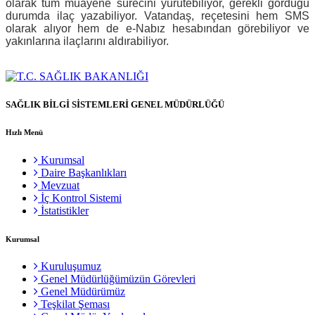
olarak tüm muayene sürecini yürütebiliyor, gerekli gördüğü
durumda ilaç yazabiliyor. Vatandaş, reçetesini hem SMS
olarak alıyor hem de e-Nabız hesabından görebiliyor ve
yakınlarına ilaçlarını aldırabiliyor.
SAĞLIK BİLGİ SİSTEMLERİ GENEL MÜDÜRLÜĞÜ
Hızlı Menü
Kurumsal
Daire Başkanlıkları
Mevzuat
İç Kontrol Sistemi
İstatistikler
Kurumsal
Kuruluşumuz
Genel Müdürlüğümüzün Görevleri
Genel Müdürümüz
Teşkilat Şeması