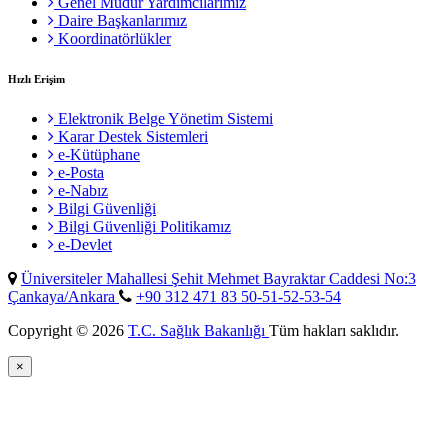
Genel Müdür Yardımcılarımız
Daire Başkanlarımız
Koordinatörlükler
Hızlı Erişim
Elektronik Belge Yönetim Sistemi
Karar Destek Sistemleri
e-Kütüphane
e-Posta
e-Nabız
Bilgi Güvenliği
Bilgi Güvenliği Politikamız
e-Devlet
Üniversiteler Mahallesi Şehit Mehmet Bayraktar Caddesi No:3
Çankaya/Ankara
+90 312 471 83 50-51-52-53-54
Copyright © 2026
T.C. Sağlık Bakanlığı
Tüm hakları saklıdır.
×