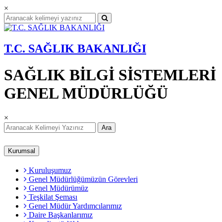
×
T.C. SAĞLIK BAKANLIĞI
SAĞLIK BİLGİ SİSTEMLERİ
GENEL MÜDÜRLÜĞÜ
×
Ara
Kurumsal
Kuruluşumuz
Genel Müdürlüğümüzün Görevleri
Genel Müdürümüz
Teşkilat Şeması
Genel Müdür Yardımcılarımız
Daire Başkanlarımız