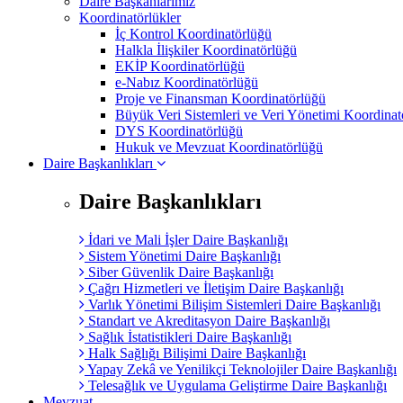
Daire Başkanlarımız
Koordinatörlükler
İç Kontrol Koordinatörlüğü
Halkla İlişkiler Koordinatörlüğü
EKİP Koordinatörlüğü
e-Nabız Koordinatörlüğü
Proje ve Finansman Koordinatörlüğü
Büyük Veri Sistemleri ve Veri Yönetimi Koordinat
DYS Koordinatörlüğü
Hukuk ve Mevzuat Koordinatörlüğü
Daire Başkanlıkları
Daire Başkanlıkları
İdari ve Mali İşler Daire Başkanlığı
Sistem Yönetimi Daire Başkanlığı
Siber Güvenlik Daire Başkanlığı
Çağrı Hizmetleri ve İletişim Daire Başkanlığı
Varlık Yönetimi Bilişim Sistemleri Daire Başkanlığı
Standart ve Akreditasyon Daire Başkanlığı
Sağlık İstatistikleri Daire Başkanlığı
Halk Sağlığı Bilişimi Daire Başkanlığı
Yapay Zekâ ve Yenilikçi Teknolojiler Daire Başkanlığı
Telesağlık ve Uygulama Geliştirme Daire Başkanlığı
Mevzuat